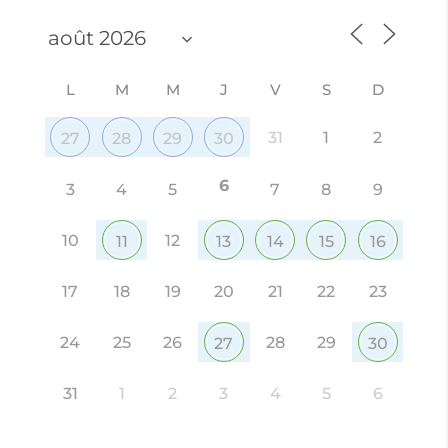
L
M
M
J
V
S
D
31
1
2
27
28
29
30
6
3
4
5
7
8
9
10
12
11
13
14
15
16
17
18
19
20
21
22
23
24
25
26
28
29
27
30
31
1
2
3
4
5
6