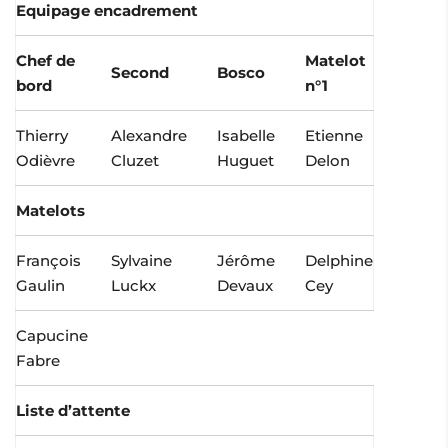
Equipage encadrement
Chef de
Matelot
Second
Bosco
bord
n°1
Thierry
Alexandre
Isabelle
Etienne
Odièvre
Cluzet
Huguet
Delon
Matelots
François
Sylvaine
Jérôme
Delphine
Gaulin
Luckx
Devaux
Cey
Capucine
Fabre
Liste d’attente