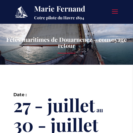
Marie Fernand
Cotre pilote du Havre 1894
Fêtes maritimes de Douarnenez – convoyage
retour
Date :
27 - juillet
au
30 - juillet