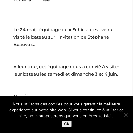
Le 24 mai, l’équipage du « Schicla » est venu
visité le bateau sur l’invitation de Stéphane
Beauvois.
A leur tour, cet équipage nous a convié à visiter
leur bateau les samedi et dimanche 3 et 4 juin.
Merci à eux
Nous utilisons des cookies pour vous garantir la meilleure
expérience sur notre site web. Si vous continuez à utiliser ce
site, nous supposerons que vous en êtes satisfait.
Tous Droits réservés |
Mentions légales
|
Agence Web
Ok
Liziweb