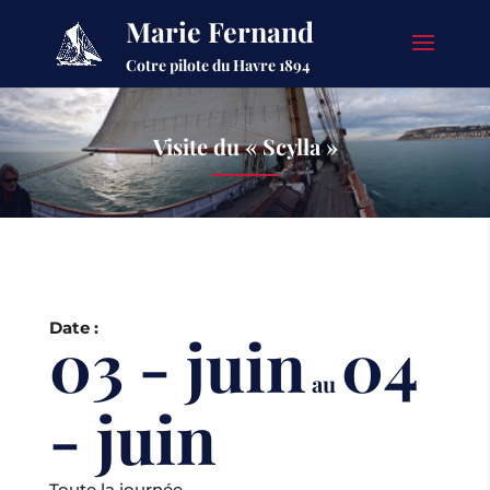
Marie Fernand
Cotre pilote du Havre 1894
Visite du « Scylla »
Date :
03 - juin
04
au
- juin
Toute la journée