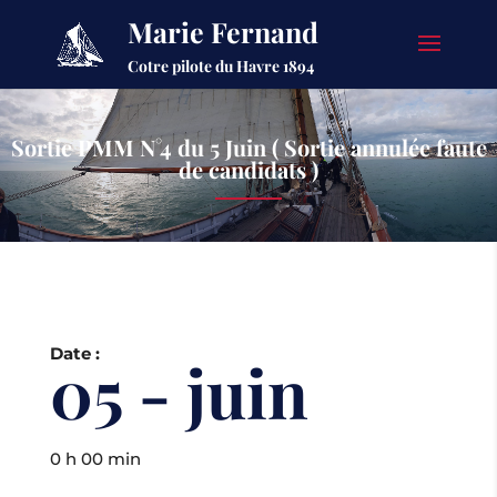
Marie Fernand
Cotre pilote du Havre 1894
Sortie PMM N°4 du 5 Juin ( Sortie annulée faute
de candidats )
Date :
05 - juin
0 h 00 min