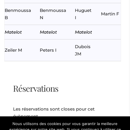
Benmoussa
Benmoussa
Huguet
Martin F
B
N
I
Matelot
Matelot
Matelot
Dubois
Zeiler M
Peters I
JM
Réservations
Les réservations sont closes pour cet
évènement.
Nous utilisons des cookies pour vous garantir la meilleure
expérience sur notre site web. Si vous continuez à utiliser ce