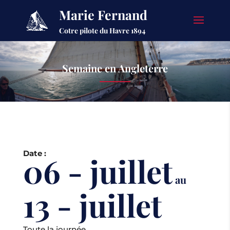
Marie Fernand
Cotre pilote du Havre 1894
Semaine en Angleterre
Date :
06 - juillet
au
13 - juillet
Toute la journée