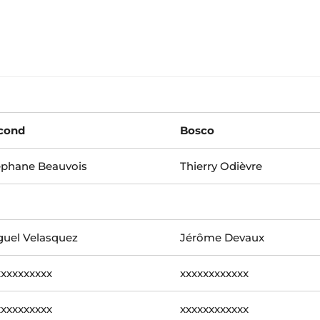
cond
Bosco
éphane Beauvois
Thierry Odièvre
guel Velasquez
Jérôme Devaux
xxxxxxxxxx
xxxxxxxxxxxx
xxxxxxxxxx
xxxxxxxxxxxx