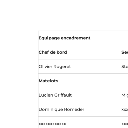
Equipage encadrement
Chef de bord
Se
Olivier Rogeret
St
Matelots
Lucien Griffault
Mi
Dominique Romeder
xx
xxxxxxxxxxxx
xx