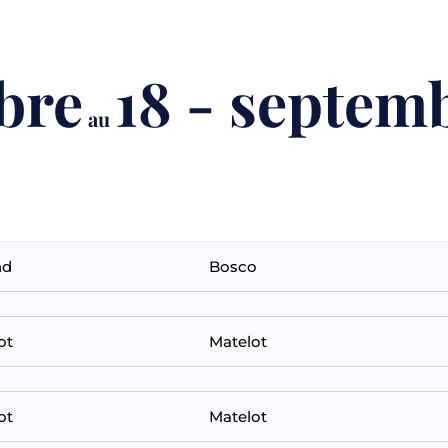
bre
18 - septem
au
nd
Bosco
ot
Matelot
ot
Matelot