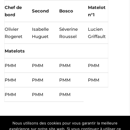
Chef de
Matelot
Second
Bosco
bord
n°1
Olivier
Isabelle
Séverine
Lucien
Rogeret
Huguet
Roussel
Griffault
Matelots
PMM
PMM
PMM
PMM
PMM
PMM
PMM
PMM
PMM
PMM
PMM
Nous utilisons des cookies pour vous garantir la meilleure
expérience sur notre site web. Si vous continuez à utiliser ce