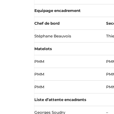
Equipage encadrement
Chef de bord
Sec
Stéphane Beauvois
Thi
Matelots
PMM
PM
PMM
PM
PMM
PM
Liste d’attente encadrants
Georges Soudry
–