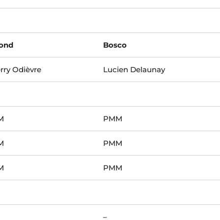
ond
Bosco
erry Odièvre
Lucien Delaunay
M
PMM
M
PMM
M
PMM
–