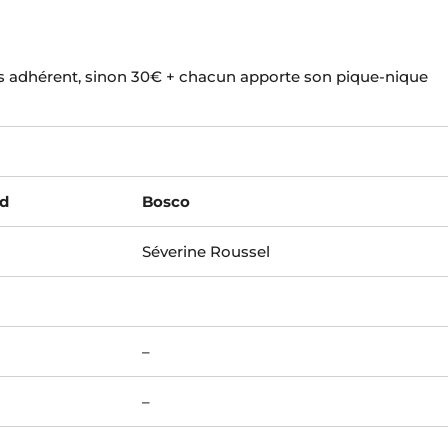
es adhérent, sinon 30€ + chacun apporte son pique-nique
d
Bosco
Séverine Roussel
–
–