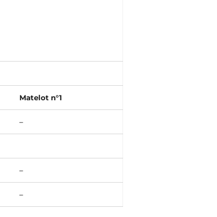
Matelot n°1
–
–
–