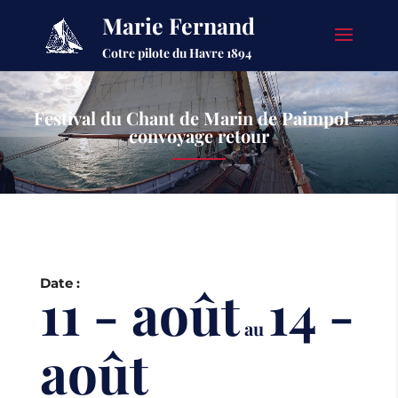
Marie Fernand
Cotre pilote du Havre 1894
Festival du Chant de Marin de Paimpol –
convoyage retour
Date :
11 - août
14 -
au
août