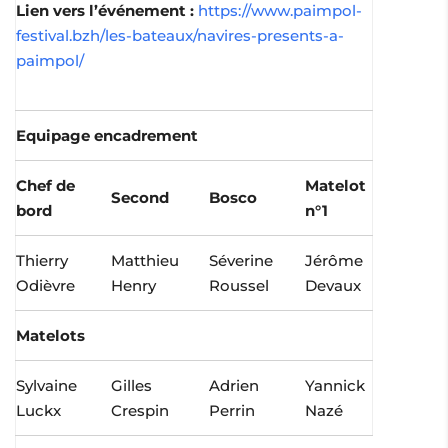
Lien vers l’événement :
https://www.paimpol-
festival.bzh/les-bateaux/navires-presents-a-
paimpol/
Equipage encadrement
Chef de
Matelot
Second
Bosco
bord
n°1
Thierry
Matthieu
Séverine
Jérôme
Odièvre
Henry
Roussel
Devaux
Matelots
Sylvaine
Gilles
Adrien
Yannick
Luckx
Crespin
Perrin
Nazé