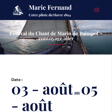
Marie Fernand
Cotre pilote du Havre 1894
Festival du Chant de Marin de Paimpol –
convoyage aller
Date :
03 - août
05
au
- août