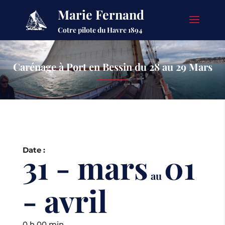
Marie Fernand
Cotre pilote du Havre 1894
Carénage à Port en Bessin du 28 au 29 Mars
Date :
31 - mars
01
au
- avril
0 h 00 min